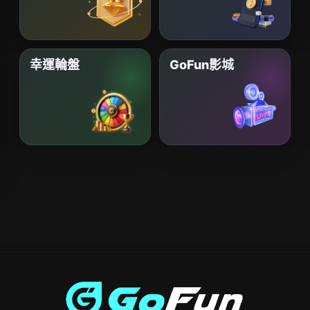
冷號回補
539未開
：02屬於近30期「
」
號碼，出現次數極少，本期回補屬常見
現象。
拖牌邏輯
：
06 ← 由114172期的18推演
09 ← 由114170期的36與114172期
的18推演
32 ← 由114171期的16拖尾而來
【選號趨勢】：本期號碼顯示「539未開」
與歷期拖牌之間有高度連結，建議投注時參
考近期拖尾走勢。