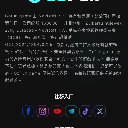
本期金順版路推算
娛樂城 539預測
在今日（2025年7月25日）的今彩539版路分析