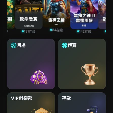
539未開 539歷史紀錄 娛樂城 539預測 20250725
539未開
今日預測號碼01、11、22、29、34來自
冷號清單與尾數遞進策略。特別是01與34，近30
期尚未出現，屬於高潛力補牌號；11與22則根據
台灣彩券過去同日開獎數據具備階梯連動特性；
而29作為中尾段穩定號碼，有望平衡整體組合。
本次選號以歷史規律搭配時事趨勢進行判斷，是
資深彩迷常見的選號邏輯之一。
今彩539 前期版路回推與 娛樂城 539預測
【開獎日期】：2025/07/24
【開出號碼】：02、06、09、29、32
【重點分析】：